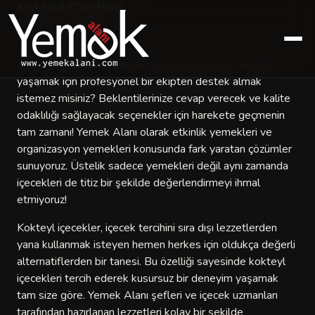
Kokteyl Çeşitleri
Kokteyl İçecekler
Kokteyl içecekler arasında siz de kusursuz bir deneyim
yaşamak için profesyonel bir ekipten destek almak
istemez misiniz? Beklentilerinize cevap verecek ve kalite
odaklılığı sağlayacak seçenekler için harekete geçmenin
tam zamanı! Yemek Alanı olarak etkinlik yemekleri ve
organizasyon yemekleri konusunda fark yaratan çözümler
sunuyoruz. Üstelik sadece yemekleri değil aynı zamanda
içecekleri de titiz bir şekilde değerlendirmeyi ihmal
etmiyoruz!
Kokteyl içecekler, içecek tercihini sıra dışı lezzetlerden
yana kullanmak isteyen hemen herkes için oldukça değerli
alternatiflerden bir tanesi. Bu özelliği sayesinde kokteyl
içecekleri tercih ederek kusursuz bir deneyim yaşamak
tam size göre. Yemek Alanı şefleri ve içecek uzmanları
tarafından hazırlanan lezzetleri kolay bir şekilde