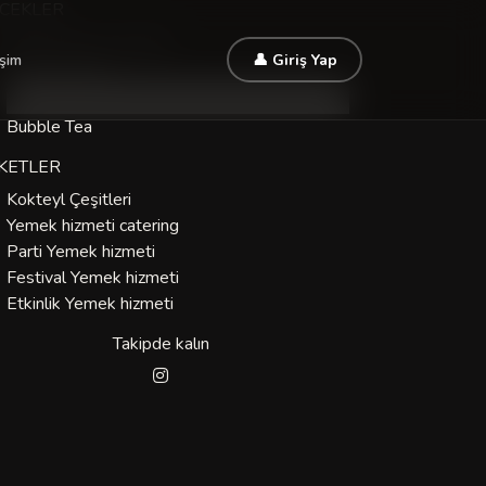
ECEKLER
Soğuk Kahve Çeşitleri
işim
👤 Giriş Yap
Soft İçecekler
Kokteyl Çeşitleri
Bubble Tea
İKETLER
Kokteyl Çeşitleri
Yemek hizmeti catering
Parti Yemek hizmeti
Festival Yemek hizmeti
Etkinlik Yemek hizmeti
Takipde kalın