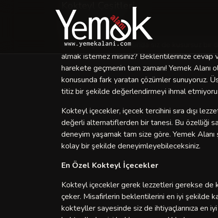
Kokteyl Çeşitleri
Kokteyl İçecekler
Kokteyl içecekler arasında siz de kusursuz bir
almak istemez misiniz? Beklentilerinize cevap v
harekete geçmenin tam zamanı! Yemek Alanı ola
konusunda fark yaratan çözümler sunuyoruz. Üs
titiz bir şekilde değerlendirmeyi ihmal etmiyoru
Kokteyl içecekler, içecek tercihini sıra dışı l
değerli alternatiflerden bir tanesi. Bu özelliği 
deneyim yaşamak tam size göre. Yemek Alanı şef
kolay bir şekilde deneyimleyebileceksiniz.
En Özel Kokteyl İçecekler
Kokteyl içecekler gerek lezzetleri gerekse de k
çeker. Misafirlerin beklentilerini en iyi şekilde
kokteyller sayesinde siz de ihtiyaçlarınıza en i