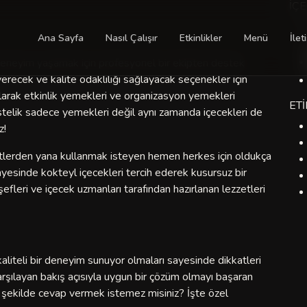
İÇ
Ana Sayfa
Nasıl Çalışır
Etkinlikler
Menü
İlet
 deneyim yaşamak için profesyonel bir ekipten destek
erecek ve kalite odaklılığı sağlayacak seçenekler için
rak etkinlik yemekleri ve organizasyon yemekleri
ET
telik sadece yemekleri değil aynı zamanda içecekleri de
z!
ezzetlerden yana kullanmak isteyen hemen herkes için oldukça
sayesinde kokteyl içecekleri tercih ederek kusursuz bir
leri ve içecek uzmanları tarafından hazırlanan lezzetleri
aliteli bir deneyim sunuyor olmaları sayesinde dikkatleri
 karşılayan bakış açısıyla uygun bir çözüm olmayı başaran
yi şekilde cevap vermek istemez misiniz? İşte özel