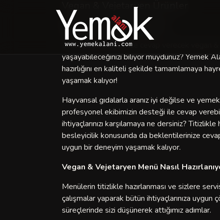
Vegan & Vejetaryen Ürünler
Vegan & Vejetaryen Menüler
Lezzet beklentilerinize cevap verecek vegan 
yaşayabileceğinizi biliyor muydunuz? Yemek Ala
hazırlığını en kaliteli şekilde tamamlamaya hay
yaşamak kalıyor!
Hayvansal gıdalarla aranız iyi değilse ve yemek an
profesyonel ekibimizin desteği ile cevap verebi
ihtiyaçlarınızı karşılamaya ne dersiniz? Titizlikl
besleyicilik konusunda da beklentilerinize ceva
uygun bir deneyim yaşamak kalıyor.
Vegan & Vejetaryen Menü Nasıl Hazırlanıy
Menülerin titizlikle hazırlanması ve sizlere serv
çalışmalar yaparak bütün ihtiyaçlarınıza uygun 
süreçlerinde sizi düşünerek attığımız adımlar.