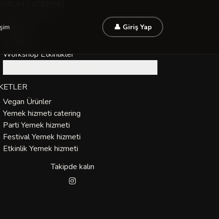
EMIUM CATERING
Düğün - Davet
işim
👤 Giriş Yap
Özel Gün
Kurumsal
Workshop Etkinlikler
Vegan & Vejetaryen Ürünler
İKETLER
Vegan Ürünler
Yemek hizmeti catering
Parti Yemek hizmeti
Festival Yemek hizmeti
Etkinlik Yemek hizmeti
Takipde kalın