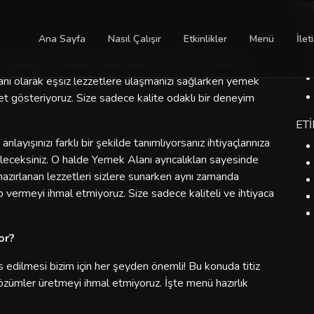
PR
Ana Sayfa
Nasıl Çalışır
Etkinlikler
Menü
İlet
& vejetaryen menüler sayesinde kusursuz bir deneyim
nı olarak eşsiz lezzetlere ulaşmanızı sağlarken yemek
ret gösteriyoruz. Size sadece kalite odaklı bir deneyim
ET
layışınızı farklı bir şekilde tanımlıyorsanız ihtiyaçlarınıza
leceksiniz. O halde Yemek Alanı ayrıcalıkları sayesinde
e hazırlanan lezzetleri sizlere sunarken aynı zamanda
p vermeyi ihmal etmiyoruz. Size sadece kaliteli ve ihtiyaca
or?
is edilmesi bizim için her şeyden önemli! Bu konuda titiz
çözümler üretmeyi ihmal etmiyoruz. İşte menü hazırlık